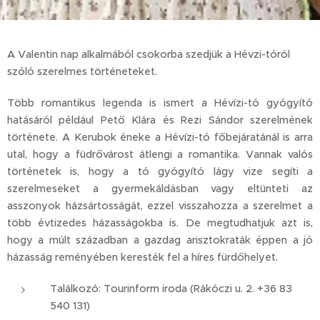
A Valentin nap alkalmából csokorba szedjük a Hévzi-tóról
szóló szerelmes történeteket.
Több romantikus legenda is ismert a Hévízi-tó gyógyító
hatásáról például Pető Klára és Rezi Sándor szerelmének
története. A Kerubok éneke a Hévízi-tó főbejáratánál is arra
utal, hogy a füdrővárost átlengi a romantika. Vannak valós
történetek is, hogy a tó gyógyító lágy vize segíti a
szerelmeseket a gyermekáldásban vagy eltünteti az
asszonyok házsártosságát, ezzel visszahozza a szerelmet a
több évtizedes házasságokba is. De megtudhatjuk azt is,
hogy a múlt században a gazdag arisztokraták éppen a jó
házasság reményében keresték fel a híres fürdőhelyet.
Találkozó: Tourinform iroda (Rákóczi u. 2. +36 83
540 131)