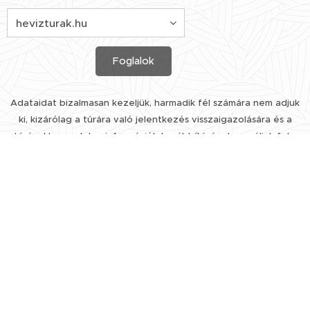
Foglalok
Adataidat bizalmasan kezeljük, harmadik fél számára nem adjuk
ki, kizárólag a túrára való jelentkezés visszaigazolására és a
túrával kapcsolatos információk továbbítására használjuk fel.
további túrákért kövess minket a facebook oldalunkon
is ---->
GALÉRIA