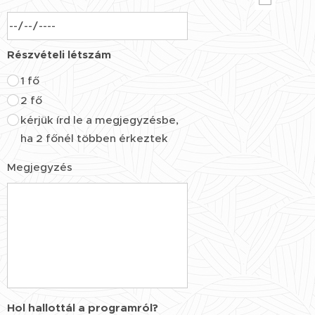
Részvételi létszám
1 fő
2 fő
kérjük írd le a megjegyzésbe,
ha 2 főnél többen érkeztek
Megjegyzés
Hol hallottál a programról?