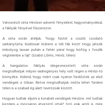
Városnéző séta Hévízen adventi fényekkel, hagyományokkal,
a fáklyák fényével fűszerezve.
A séta során átéljük, "hogy füstöl a csúzló csodató
sárkánytúrta, büdössár krátere a téli fák közt! Hogy játszik
imbolyog lassan puhán a fehér pára! hogy böfög s foszlik
végtelenbe a táj!" (Szabó Lőrinc, Hévíz, télen)
A hangulatos fáklyás idegevnezetett séta során
megtudhatjuk milyen vadregényes hely volt régen a Hévízi-tó
környéke. Kiderül, hogy miért csak nyáron fürdőztek az első
vendégek a tóban, illetve megtudhatjuk mióta lehet fürdeni
télen is a szabad ég alatt tavirózsák között.
Hogyan tudtak eljutni a korabeli vendégek Hévízre, mit tudtak
kezdeni a mocsáron átvezető úttal? Szó esik arról is, mire