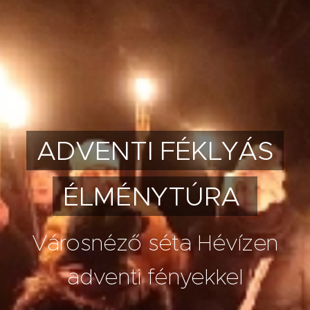
ADVENTI FÉKLYÁS
ÉLMÉNYTÚRA
Városnéző séta Hévízen
adventi fényekkel