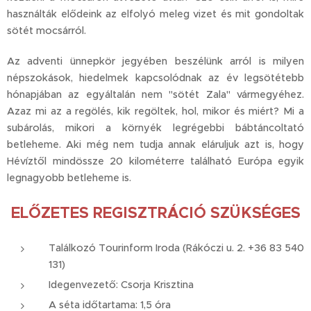
használták elődeink az elfolyó meleg vizet és mit gondoltak
sötét mocsárról.
Az adventi ünnepkör jegyében beszélünk arról is milyen
népszokások, hiedelmek kapcsolódnak az év legsötétebb
hónapjában az egyáltalán nem "sötét Zala" vármegyéhez.
Azaz mi az a regölés, kik regöltek, hol, mikor és miért? Mi a
subárolás, mikori a környék legrégebbi bábtáncoltató
betleheme. Aki még nem tudja annak eláruljuk azt is, hogy
Hévíztől mindössze 20 kilométerre található Európa egyik
legnagyobb betleheme is.
ELŐZETES REGISZTRÁCIÓ SZÜKSÉGES
Találkozó Tourinform Iroda (Rákóczi u. 2. +36 83 540
131)
Idegenvezető: Csorja Krisztina
A séta időtartama: 1,5 óra