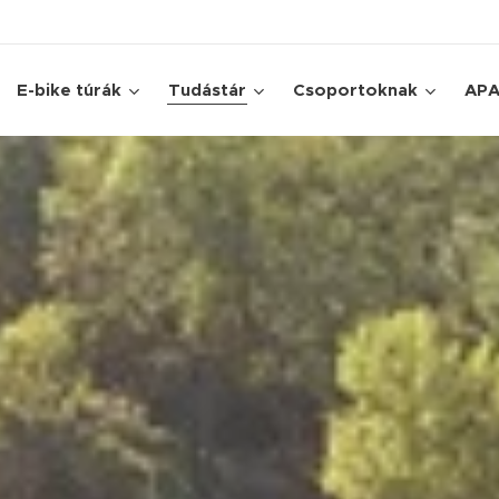
E-bike túrák
Tudástár
Csoportoknak
AP