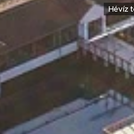
Hévíz t