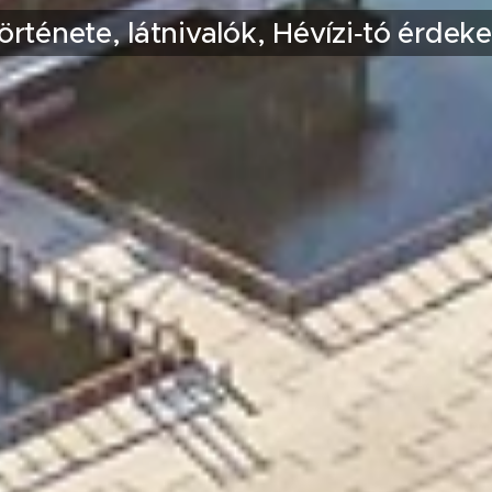
örténete, látnivalók, Hévízi‑tó érde