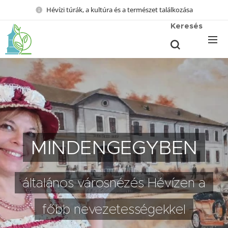
Hévízi túrák, a kultúra és a természet találkozása
Keresés
MINDENGEGYBEN
általános városnézés Hévízen a
főbb nevezetességekkel