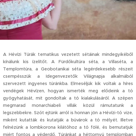
A Hévízi Túrák tematikus vezetett sétáinak mindegyikéből
kínálunk kis ízelítőt. A Fürdőkultúra séta, a Villaséta, a
Templomtúra, a Geobotanikai séta legérdekesebb részeit
csempésszük a Idegenvezetők Világnapja alkalmából
szervezett ingyenes túránkba. Elmeséljük kik voltak a híres
vendégek Hévízen, hogyan ismerték meg elődeink a tó
gyógyhatását, mit gondoltak a tó kialakulásáról. A szépen
megmarad monarchiabeli villák közül rámutatunk a
legszebbekre. Szót ejtünk arról is honnan jön a Hévízi-tó vize,
miként kutatták és kutatják a búvárok a tó mélyét. Illetve
felnézünk a lombkorona kilátóhoz a tó fölé, és bemutatjuk
miért fontos a véderdő. Túránkat a héttornyú templomban